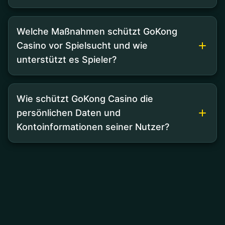
Welche Maßnahmen schützt GoKong
Casino vor Spielsucht und wie
unterstützt es Spieler?
Wie schützt GoKong Casino die
persönlichen Daten und
Kontoinformationen seiner Nutzer?