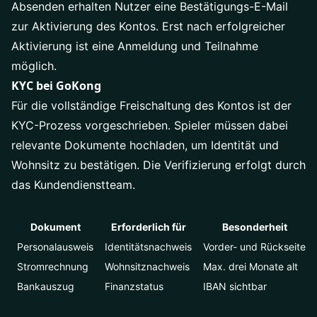
Absenden erhalten Nutzer eine Bestätigungs-E-Mail
zur Aktivierung des Kontos. Erst nach erfolgreicher
Aktivierung ist eine Anmeldung und Teilnahme
möglich.
KYC bei GoKong
Für die vollständige Freischaltung des Kontos ist der
KYC-Prozess vorgeschrieben. Spieler müssen dabei
relevante Dokumente hochladen, um Identität und
Wohnsitz zu bestätigen. Die Verifizierung erfolgt durch
das Kundendienstteam.
Dokument
Erforderlich für
Besonderheit
Personalausweis
Identitätsnachweis
Vorder- und Rückseite
Stromrechnung
Wohnsitznachweis
Max. drei Monate alt
Bankauszug
Finanzstatus
IBAN sichtbar