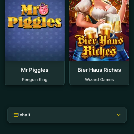
Mr Piggles
Bier Haus Riches
Penguin King
Wizard Games
Inhalt