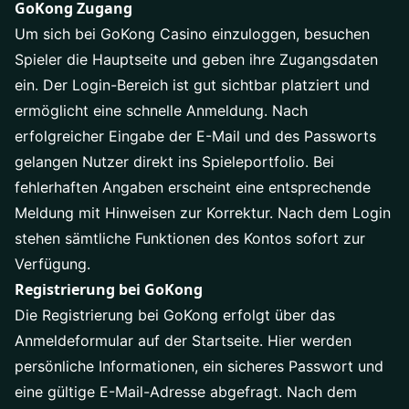
GoKong Zugang
Um sich bei
GoKong Casino
einzuloggen, besuchen
Spieler die Hauptseite und geben ihre Zugangsdaten
ein. Der Login-Bereich ist gut sichtbar platziert und
ermöglicht eine schnelle Anmeldung. Nach
erfolgreicher Eingabe der E-Mail und des Passworts
gelangen Nutzer direkt ins Spieleportfolio. Bei
fehlerhaften Angaben erscheint eine entsprechende
Meldung mit Hinweisen zur Korrektur. Nach dem Login
stehen sämtliche Funktionen des Kontos sofort zur
Verfügung.
Registrierung bei GoKong
Die Registrierung bei GoKong erfolgt über das
Anmeldeformular auf der Startseite. Hier werden
persönliche Informationen, ein sicheres Passwort und
eine gültige E-Mail-Adresse abgefragt. Nach dem