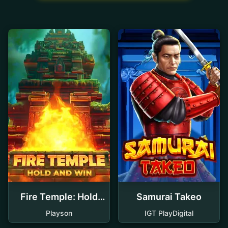
Fire Temple: Hold
Samurai Takeo
and Win
Playson
IGT PlayDigital